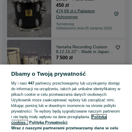
450 zł
474,69 zł z Pakietem
Ochronnym
Tarnobrzeg
Odświeżono dnia 05 sierpnia 2026
Yamaha Recording Custom
8,12,15,22" - Made in Japan -
Perkusja
7 500 zł
Dbamy o Twoją prywatność
Tarnobrzeg
Odświeżono dnia 05 sierpnia 2026
My i nasi
447
partnerzy przechowujemy lub uzyskujemy dostęp
do informacji na urządzeniu, takich jak unikalne identyfikatory w
plikach cookie w celu przetwarzania danych osobowych.
Tama Road Pro HH75W Iron
Użytkownik może zaakceptować wybory lub zarządzać nimi,
Cobra Junior - statyw pod hi-
klikając poniżej lub w dowolnym momencie na stronie polityki
hat
380 zł
prywatności. Te wybory będą sygnalizowane naszym partnerom
401,47 zł z Pakietem
i nie będą miały wpływu na dane przeglądania.
Polityka
Ochronnym
cookies,
Polityka Prywatności
Tarnobrzeg
Wraz z naszymi partnerami przetwarzamy dane w celu
05 sierpnia 2026