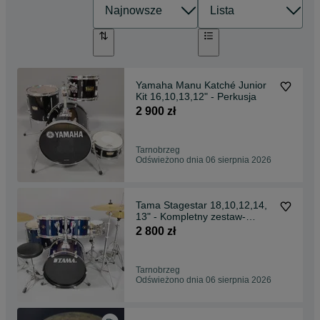
Yamaha Manu Katché Junior
Kit 16,10,13,12" - Perkusja
2 900 zł
Tarnobrzeg
Odświeżono dnia 06 sierpnia 2026
Tama Stagestar 18,10,12,14,
13" - Kompletny zestaw-
Talerze + statywy
2 800 zł
Tarnobrzeg
Odświeżono dnia 06 sierpnia 2026