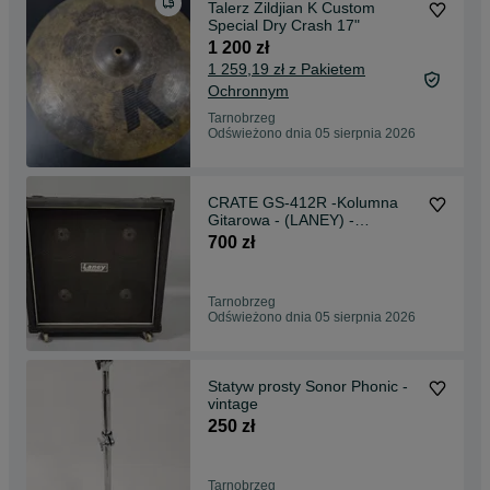
Talerz Zildjian K Custom
Special Dry Crash 17"
1 200 zł
1 259,19 zł z Pakietem
Ochronnym
Tarnobrzeg
Odświeżono dnia 05 sierpnia 2026
CRATE GS-412R -Kolumna
Gitarowa - (LANEY) -
Eminence
700 zł
Tarnobrzeg
Odświeżono dnia 05 sierpnia 2026
Statyw prosty Sonor Phonic -
vintage
250 zł
Tarnobrzeg