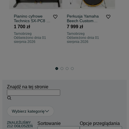
Pianino cyfrowe
Perkusja Yamaha
Ta
Technics SX-PC8 -
Beech Custom
Bi
Japan
Absolute
1 700 zł
7 999 zł
2 
20,10,12,14" -
Tarnobrzeg
Tarnobrzeg
Japan
Odświeżono dnia 01
Odświeżono dnia 01
Ta
sierpnia 2026
sierpnia 2026
04
Znajdź na tej stronie
Wybierz kategorię
ZNALEŹLIŚMY
Sortowanie
Opcje przeglądania
212 OGŁOSZEŃ