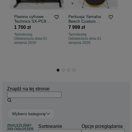
Pianino cyfrowe
Perkusja Yamaha
Ta
Technics SX-PC8 -
Beech Custom
Bi
Japan
Absolute
1 700 zł
7 999 zł
2 
20,10,12,14" -
Tarnobrzeg
Tarnobrzeg
Japan
Odświeżono dnia 01
Odświeżono dnia 01
Ta
sierpnia 2026
sierpnia 2026
04
Znajdź na tej stronie
Wybierz kategorię
ZNALEŹLIŚMY
Sortowanie
Opcje przeglądania
209 OGŁOSZEŃ