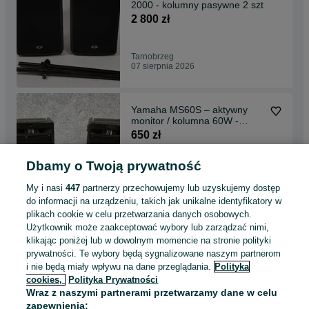
2000 - kolumny pasywne 2 szt
2 800 zł
Tarnobrzeg
07 sierpnia 2026
Yamaha MS60S – aktywny
monitor / kolumna 60W -
Japan
650 zł
Dbamy o Twoją prywatność
Tarnobrzeg
07 sierpnia 2026
My i nasi
447
partnerzy przechowujemy lub uzyskujemy dostęp
do informacji na urządzeniu, takich jak unikalne identyfikatory w
plikach cookie w celu przetwarzania danych osobowych.
Perkusja Yamaha Stage
Użytkownik może zaakceptować wybory lub zarządzać nimi,
Custom All Birch 20,10,12,14"
klikając poniżej lub w dowolnym momencie na stronie polityki
2 800 zł
prywatności. Te wybory będą sygnalizowane naszym partnerom
i nie będą miały wpływu na dane przeglądania.
Polityka
cookies,
Polityka Prywatności
Tarnobrzeg
Wraz z naszymi partnerami przetwarzamy dane w celu
07 sierpnia 2026
zapewnienia: