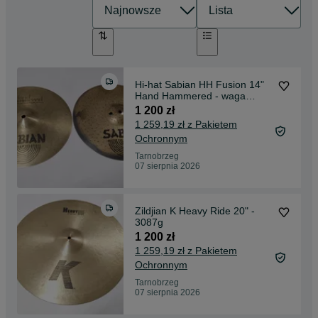
Hi-hat Sabian HH Fusion 14"
Hand Hammered - waga
1087g/ 1637g
1 200 zł
1 259,19 zł z Pakietem
Ochronnym
Tarnobrzeg
07 sierpnia 2026
Zildjian K Heavy Ride 20" -
3087g
1 200 zł
1 259,19 zł z Pakietem
Ochronnym
Tarnobrzeg
07 sierpnia 2026