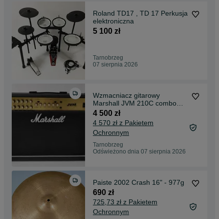
Roland TD17 , TD 17 Perkusja
elektroniczna
5 100 zł
Tarnobrzeg
07 sierpnia 2026
Wzmacniacz gitarowy
Marshall JVM 210C combo
lampowe 100W 2x12"+footsw.
4 500 zł
4 570 zł z Pakietem
Ochronnym
Tarnobrzeg
Odświeżono dnia 07 sierpnia 2026
Paiste 2002 Crash 16" - 977g
690 zł
725,73 zł z Pakietem
Ochronnym