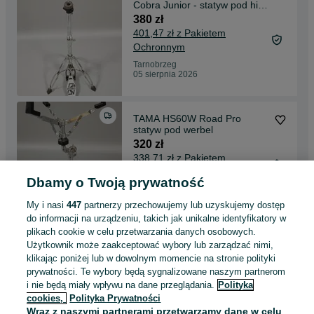
Cobra Junior - statyw pod hi-
hat
380 zł
401,47 zł z Pakietem
Ochronnym
Tarnobrzeg
05 sierpnia 2026
TAMA HS60W Road Pro
statyw pod werbel
320 zł
338,71 zł z Pakietem
Ochronnym
Dbamy o Twoją prywatność
Tarnobrzeg
05 sierpnia 2026
My i nasi
447
partnerzy przechowujemy lub uzyskujemy dostęp
do informacji na urządzeniu, takich jak unikalne identyfikatory w
plikach cookie w celu przetwarzania danych osobowych.
Roland TD-11- Perkusja
Użytkownik może zaakceptować wybory lub zarządzać nimi,
elektroniczna-TD11
klikając poniżej lub w dowolnym momencie na stronie polityki
3 200 zł
prywatności. Te wybory będą sygnalizowane naszym partnerom
i nie będą miały wpływu na dane przeglądania.
Polityka
cookies,
Polityka Prywatności
Tarnobrzeg
Wraz z naszymi partnerami przetwarzamy dane w celu