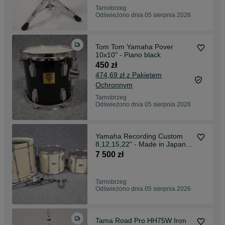
Tarnobrzeg
Odświeżono dnia 05 sierpnia 2026
Tom Tom Yamaha Pover
10x10" - Piano black
450 zł
474,69 zł z Pakietem
Ochronnym
Tarnobrzeg
Odświeżono dnia 05 sierpnia 2026
Yamaha Recording Custom
8,12,15,22" - Made in Japan -
Perkusja
7 500 zł
Tarnobrzeg
Odświeżono dnia 05 sierpnia 2026
Tama Road Pro HH75W Iron