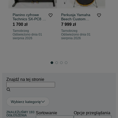
Pianino cyfrowe
Perkusja Yamaha
Ta
Technics SX-PC8 -
Beech Custom
Bi
Japan
Absolute
1 700 zł
7 999 zł
2 
20,10,12,14" -
Tarnobrzeg
Tarnobrzeg
Japan
Odświeżono dnia 01
Odświeżono dnia 01
Ta
sierpnia 2026
sierpnia 2026
04
Znajdź na tej stronie
Wybierz kategorię
ZNALEŹLIŚMY 193
Sortowanie
Opcje przeglądania
OGŁOSZENIA