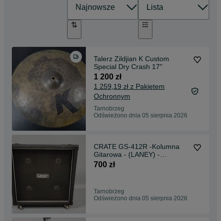
Talerz Zildjian K Custom
Special Dry Crash 17"
1 200 zł
1 259,19 zł z Pakietem
Ochronnym
Tarnobrzeg
Odświeżono dnia 05 sierpnia 2026
CRATE GS-412R -Kolumna
Gitarowa - (LANEY) -
Eminence
700 zł
Tarnobrzeg
Odświeżono dnia 05 sierpnia 2026